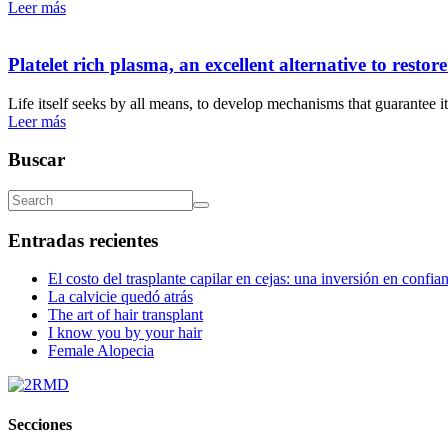
Leer más
Platelet rich plasma, an excellent alternative to restore
Life itself seeks by all means, to develop mechanisms that guarantee i
Leer más
Buscar
Entradas recientes
El costo del trasplante capilar en cejas: una inversión en confian
La calvicie quedó atrás
The art of hair transplant
I know you by your hair
Female Alopecia
Secciones